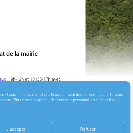
t de la mairie
jeudi
: 9h-12h et 13h30-17h avec
 à 20h
.
ternet ainsi que des applications tierces utilisent des cookies et autres traceurs,
e vous offrir un service optimal, des contenus personnalisés et à des fins de
J'accepte
Refuser