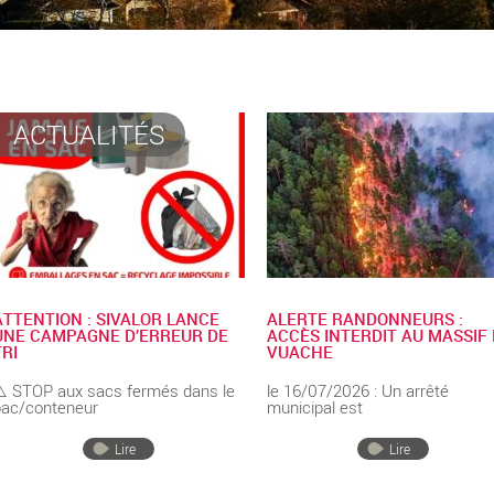
ACTUALITÉS
ATTENTION : SIVALOR LANCE
ALERTE RANDONNEURS :
UNE CAMPAGNE D’ERREUR DE
ACCÈS INTERDIT AU MASSIF
TRI
VUACHE
️ STOP aux sacs fermés dans le
le 16/07/2026 : Un arrêté
ac/conteneur
municipal est
Lire
Lire