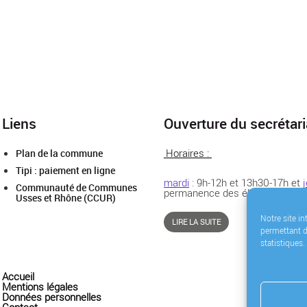
Liens
Ouverture du secrétaria
Horaires :
Plan de la commune
Tipi : paiement en ligne
mardi
: 9h-12h et 13h30-17h et
Communauté de Communes
permanence des élus de 18h30
Usses et Rhône (CCUR)
Notre site in
LIRE LA SUITE
permettant d
statistiques.
Accueil
Mentions légales
Données personnelles